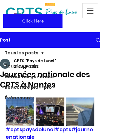
Click Here
Post
Tous les posts
CPTS "Pays de Lunel"
Tous les posts
21 sept. 2022
Journées nationale des
Actualités générales
CPTS à Nantes
Rencontre pluri-pro
Événements
#cptspaysdelunel
#cpts
#journe
enationale