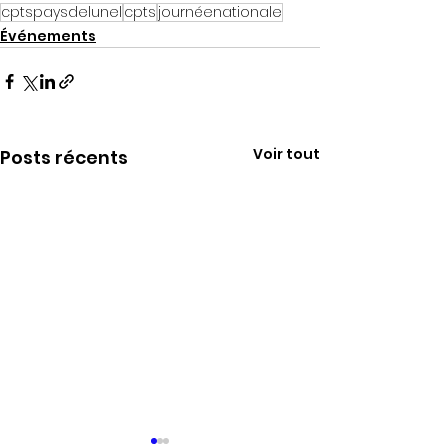
cptspaysdelunel
cpts
journéenationale
Événements
Voir tout
Posts récents