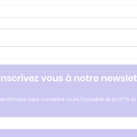
F E R M E T U R E U R G E N C
Mag
E S L U N E L
2021
vac
Inscrivez vous à notre newslet
 de diffusion pour connaître toute l'actualité de la CPTS et