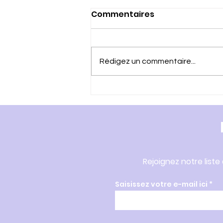
Commentaires
Rédigez un commentaire...
Vous avez 60 ans et plus
? Pour continuer à faire
ce qu'il me plait, JE FAIS LE
TEST ICOPE
Rejoignez notre liste
Saisissez votre e-mail ici