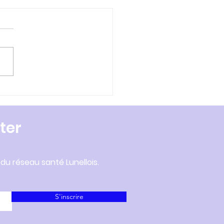
azine CCPL Février
 - Centre de
cination
ter
 du réseau santé Lunellois.
S'inscrire