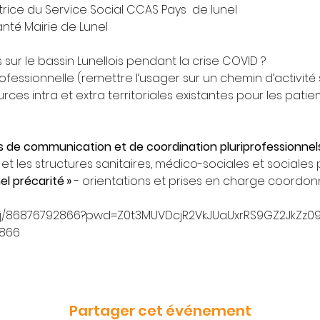
rice du Service Social CCAS Pays  de lunel
Santé Mairie de Lunel
s sur le bassin Lunellois pendant la crise COVID ?
rofessionnelle (remettre l’usager sur un chemin d’activité 
rces intra et extra territoriales existantes pour les patie
 de communication et de coordination pluriprofessionnel
, et les structures sanitaires, médico-sociales et sociales 
l précarité » 
- orientations et prises en charge coordo
s/j/86876792866?pwd=Z0t3MUVDcjR2VkJUaUxrRS9GZ2JkZz0
2866
Partager cet événement