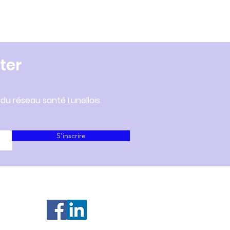
ter
 du réseau santé Lunellois.
S'inscrire