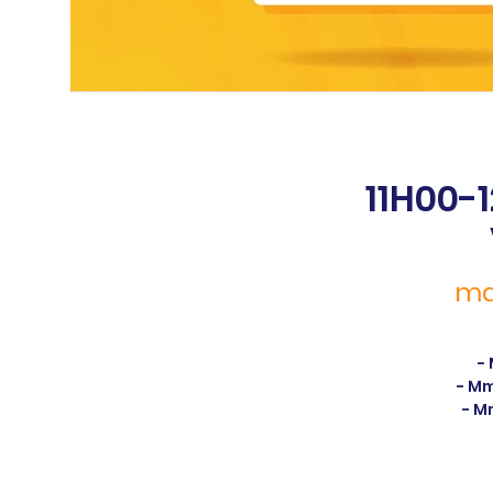
Click Here
11H00-
ma
-
- Mm
- M