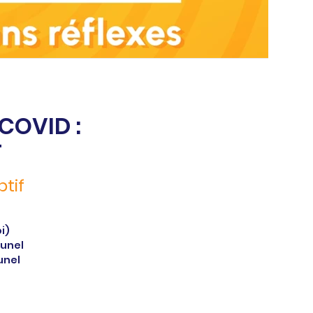
COVID :
T
tif
i)
Lunel
unel