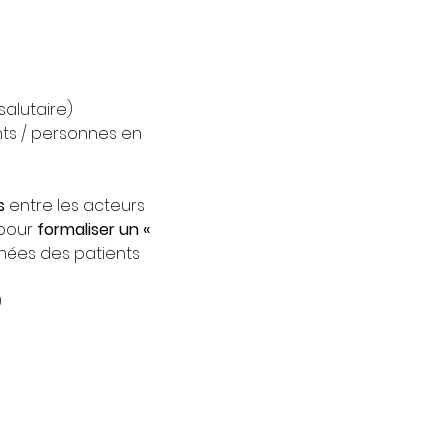
salutaire)
nts / personnes en 
s
 entre les acteurs 
pour 
formaliser un « 
nnées des patients
9