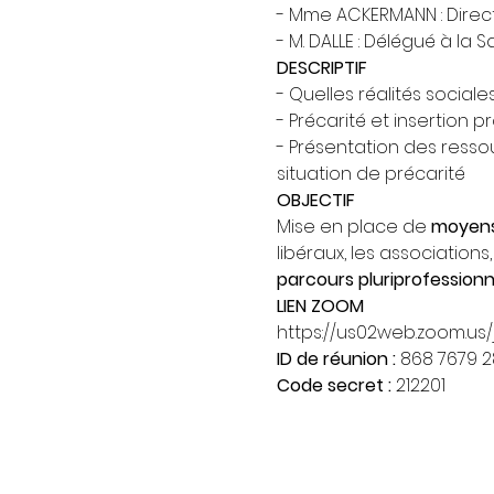
- Mme ACKERMANN : Direct
- M. DALLE : Délégué à la 
DESCRIPTIF
- Quelles réalités sociale
- Précarité et insertion p
- Présentation des ressou
situation de précarité
OBJECTIF
Mise en place de 
moyens
libéraux, les associations
parcours pluriprofessionne
LIEN ZOOM
https://us02web.zoom.u
ID de réunion : 
868 7679 
Code secret : 
212201