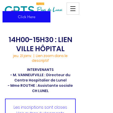
Click Here
14H00-15H30 : LIEN
VILLE HÔPITAL
jeu. 21 janv.
  |  
Lien zoom dans le
descriptif
INTERVENANTS
- M. VANNEUFVILLE : Directeur du
Centre Hospitalier de Lunel
- Mme ROUTHE : Assistante sociale
CH LUNEL
Les inscriptions sont closes