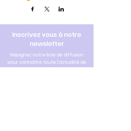
Inscrivez vous à notre
newsletter
Rejoignez notre liste de diffusion
pour connaître toute l'actualité de
la CPTS et du réseau santé Lunellois.
Saisissez votre e-mail ici
S'inscrire