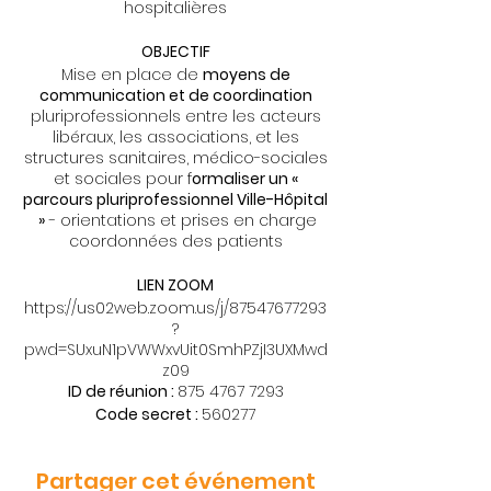
hospitalières
OBJECTIF
Mise en place de
moyens de
communication et de coordination
pluriprofessionnels entre les acteurs
libéraux, les associations, et les
structures sanitaires, médico-sociales
et sociales pour f
ormaliser un «
parcours pluriprofessionnel Ville-Hôpital
»
- orientations et prises en charge
coordonnées des patients
LIEN ZOOM
https://us02web.zoom.us/j/87547677293
?
pwd=SUxuN1pVWWxvUit0SmhPZjI3UXMwd
z09
ID de réunion :
875 4767 7293
Code secret :
560277
Partager cet événement