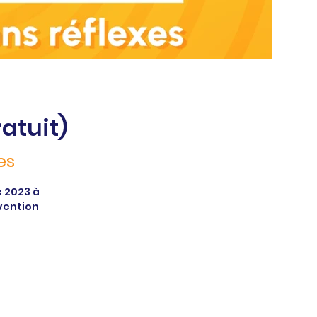
atuit)
es
e 2023 à
évention