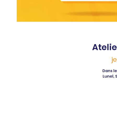
Click Here
Ateli
j
Dans le
Lunel, 