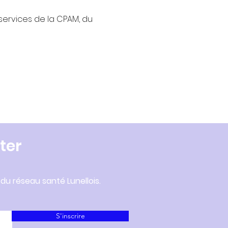
services de la CPAM, du 
ter
 du réseau santé Lunellois.
S'inscrire