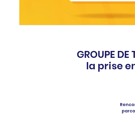
Click Here
GROUPE DE T
la prise 
Rencon
parco