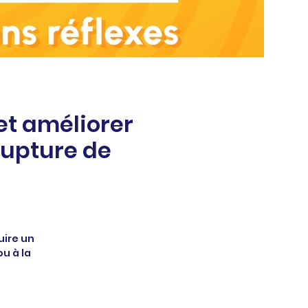
et améliorer
rupture de
uire un
u à la