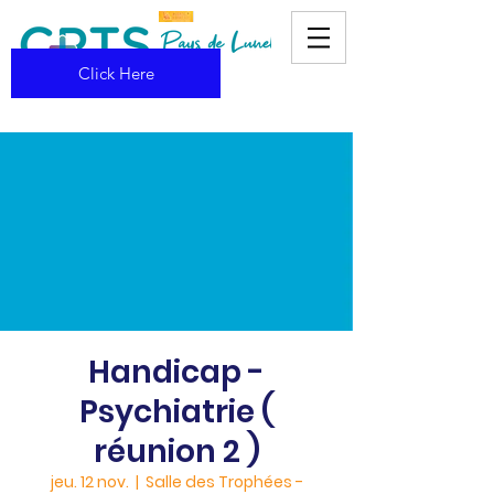
Click Here
Handicap -
Psychiatrie (
réunion 2 )
jeu. 12 nov.
  |  
Salle des Trophées -