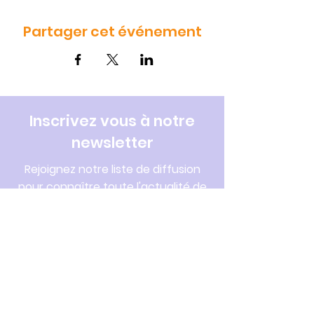
Partager cet événement
Inscrivez vous à notre
newsletter
Rejoignez notre liste de diffusion
pour connaître toute l'actualité de
la CPTS et du réseau santé Lunellois.
Saisissez votre e-mail ici
S'inscrire