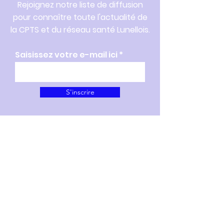
Rejoignez notre liste de diffusion
pour connaître toute l'actualité de
la CPTS et du réseau santé Lunellois.
Saisissez votre e-mail ici
S'inscrire
207 Avenue du Général de
Gaulle -
34400 Lunel