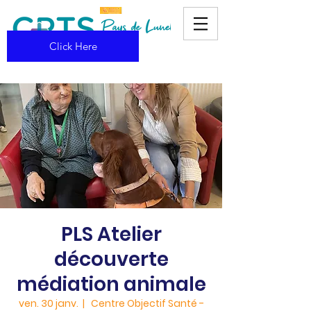
Click Here
PLS Atelier
découverte
médiation animale
ven. 30 janv.
  |  
Centre Objectif Santé -