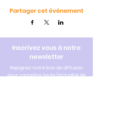
Partager cet événement
Inscrivez vous à notre
newsletter
Rejoignez notre liste de diffusion
pour connaître toute l'actualité de
la CPTS et du réseau santé Lunellois.
Saisissez votre e-mail ici
S'inscrire