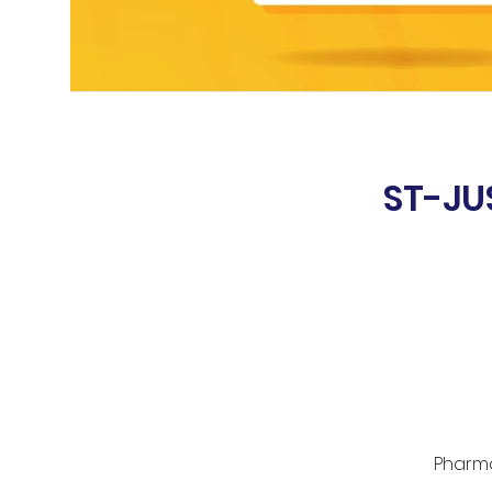
Click Here
ST-JU
Pharmac