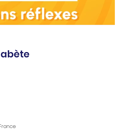
iabète
, France