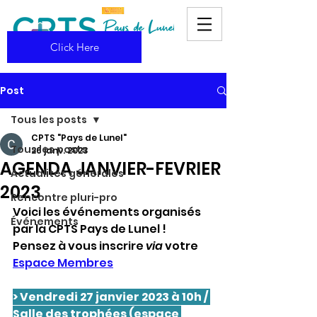
Click Here
Post
Tous les posts
CPTS "Pays de Lunel"
Tous les posts
26 janv. 2023
AGENDA JANVIER-FEVRIER
Actualités générales
2023
Rencontre pluri-pro
Voici les événements organisés 
Événements
par la CPTS Pays de Lunel ! 
Pensez à vous inscrire 
via
 votre 
Espace Membres
> Vendredi 27 janvier 2023 à 10h / 
Salle des trophées (espace 