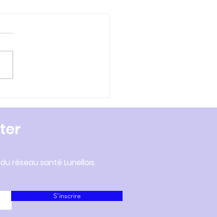
azine CCPL Février
 - Centre de
cination
ter
 du réseau santé Lunellois.
S'inscrire