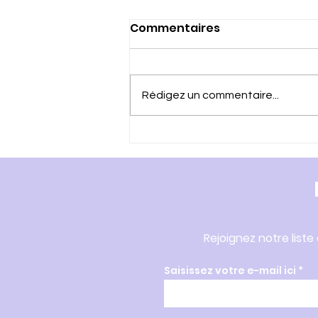
Commentaires
Rédigez un commentaire...
Vous avez 60 ans et plus
? Pour continuer à faire
ce qu'il me plait, JE FAIS LE
TEST ICOPE
Rejoignez notre liste
Saisissez votre e-mail ici