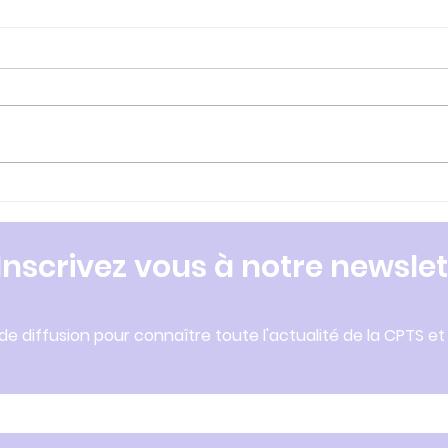
F E R M E T U R E U R G E N C
Mag
E S L U N E L
2021
vac
Inscrivez vous à notre newslet
 de diffusion pour connaître toute l'actualité de la CPTS et