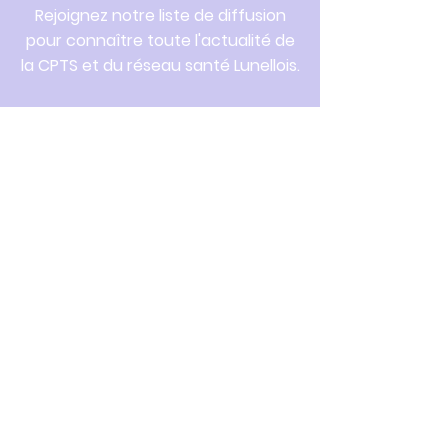
Rejoignez notre liste de diffusion
pour connaître toute l'actualité de
la CPTS et du réseau santé Lunellois.
Saisissez votre e-mail ici
S'inscrire
207 Avenue du Général de
Gaulle -
34400 Lunel